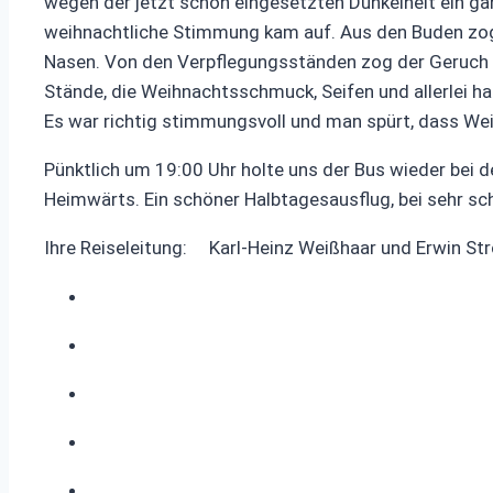
wegen der jetzt schon eingesetzten Dunkelheit ein gan
weihnachtliche Stimmung kam auf. Aus den Buden zo
Nasen. Von den Verpflegungsständen zog der Geruch v
Stände, die Weihnachtsschmuck, Seifen und allerlei 
Es war richtig stimmungsvoll und man spürt, dass Wei
Pünktlich um 19:00 Uhr holte uns der Bus wieder bei d
Heimwärts. Ein schöner Halbtagesausflug, bei sehr s
Ihre Reiseleitung: Karl-Heinz Weißhaar un