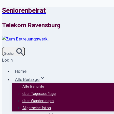
Seniorenbeirat
Zum
Inhalt
springen
Telekom Ravensburg
Suchen
Login
Home
Alle Beiträge
Alte Berichte
über Tagesausflüge
über Wanderungen
Allgemeine Infos