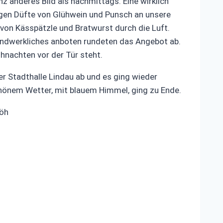
z anderes Bild als nachmittags. Eine wirklich
gen Düfte von Glühwein und Punsch an unsere
on Kässpätzle und Bratwurst durch die Luft.
handwerkliches anboten rundeten das Angebot ab.
hnachten vor der Tür steht.
er Stadthalle Lindau ab und es ging wieder
chönem Wetter, mit blauem Himmel, ging zu Ende.
d Erwin Ströh