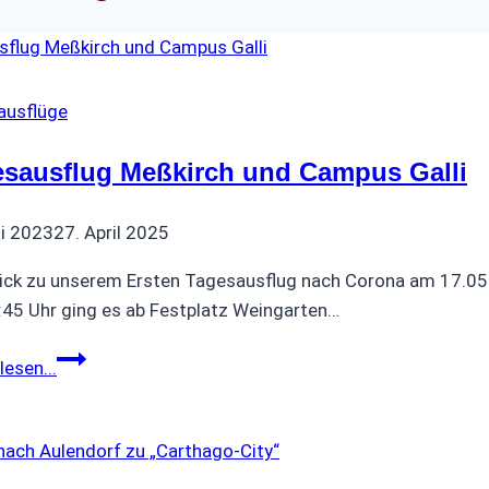
ausflüge
esausflug Meßkirch und Campus Galli
i 2023
27. April 2025
ick zu unserem Ersten Tagesausflug nach Corona am 17.05.2
45 Uhr ging es ab Festplatz Weingarten…
Tagesausflug
lesen...
Meßkirch
und
Campus
Galli