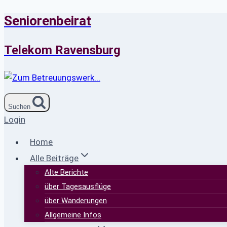
Seniorenbeirat
Zum
Inhalt
springen
Telekom Ravensburg
Suchen
Login
Home
Alle Beiträge
Alte Berichte
über Tagesausflüge
über Wanderungen
Allgemeine Infos