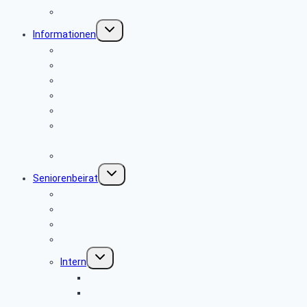
Andere Veranstaltungen
Untermenü
Informationen
umschalten
Alte Berichte
Seniorenkurier
Newsletter-Archiv
Bevollmächtigung PBeaKK
Pflegeberatung
Hinweise für Angehörige für den Sterbefall Stand:
01/2020
Sicher im Netz
Untermenü
Seniorenbeirat
umschalten
Mitglied werden
Seniorenbeiräte Bundesweit
Newsletter-Anmeldung
Ihre Buchungen
Untermenü
Intern
umschalten
Mitglieder
Veränderungen