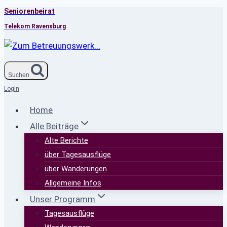
Seniorenbeirat
Zum
Inhalt
Telekom Ravensburg
springen
Suchen
Login
Home
Alle Beiträge
Alte Berichte
über Tagesausflüge
über Wanderungen
Allgemeine Infos
Unser Programm
Tagesausflüge