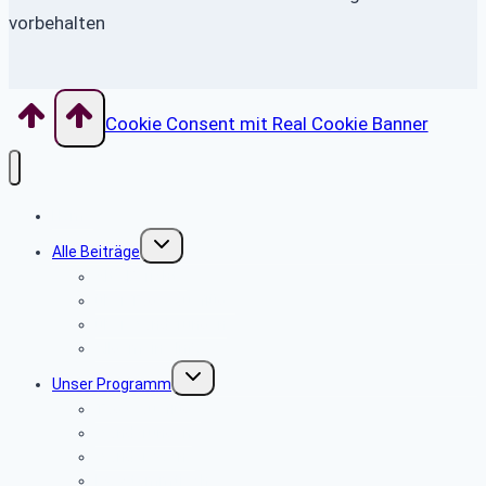
vorbehalten
Cookie Consent mit Real Cookie Banner
Home
Untermenü
Alle Beiträge
umschalten
Alte Berichte
über Tagesausflüge
über Wanderungen
Allgemeine Infos
Untermenü
Unser Programm
umschalten
Tagesausflüge
Wanderungen
Wanderwoche
PC-Stammtisch