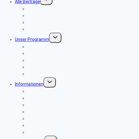
Alle Beiträge
umschalten
Alte Berichte
über Tagesausflüge
über Wanderungen
Allgemeine Infos
Untermenü
Unser Programm
umschalten
Tagesausflüge
Wanderungen
Wanderwoche
PC-Stammtisch
Andere Veranstaltungen
Untermenü
Informationen
umschalten
Alte Berichte
Seniorenkurier
Newsletter-Archiv
Bevollmächtigung PBeaKK
Pflegeberatung
Hinweise für Angehörige für den Sterbefall Stand: 01/2
Sicher im Netz
Untermenü