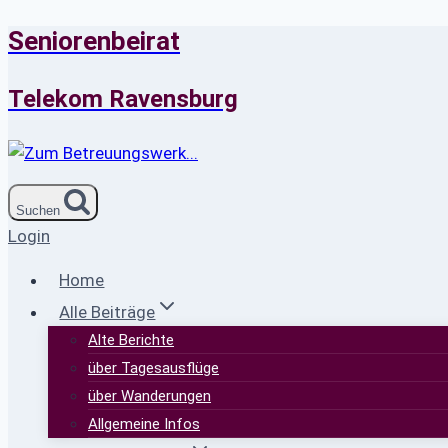
Seniorenbeirat
Zum
Inhalt
springen
Telekom Ravensburg
Suchen
Login
Home
Alle Beiträge
Alte Berichte
über Tagesausflüge
über Wanderungen
Allgemeine Infos