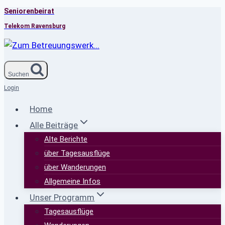
Seniorenbeirat
Zum
Inhalt
Telekom Ravensburg
springen
Suchen
Login
Home
Alle Beiträge
Alte Berichte
über Tagesausflüge
über Wanderungen
Allgemeine Infos
Unser Programm
Tagesausflüge