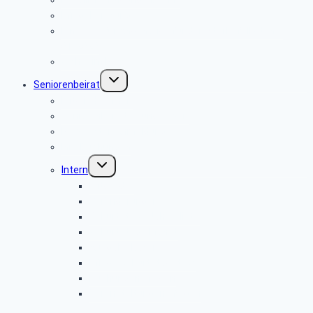
Pflegeberatung
Hinweise für Angehörige für den Sterbefall Stand:
01/2020
Sicher im Netz
Untermenü
Seniorenbeirat
umschalten
Mitglied werden
Seniorenbeiräte Bundesweit
Newsletter-Anmeldung
Ihre Buchungen
Untermenü
Intern
umschalten
Mitglieder
Veränderungen
Geburtstage Jahresliste
Geburtstage Monat
Ausgabe Daten
Pflege Geburtstagstext
Buchungen pflegen
Veranstaltungen pflegen