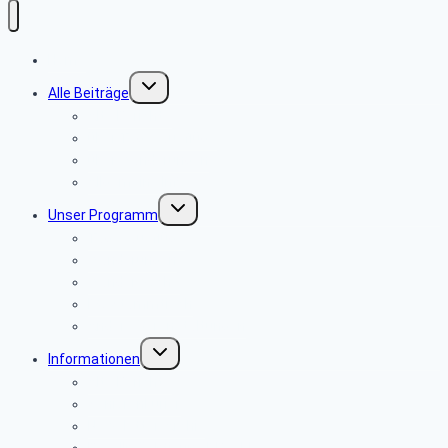
Home
Untermenü
Alle Beiträge
umschalten
Alte Berichte
über Tagesausflüge
über Wanderungen
Allgemeine Infos
Untermenü
Unser Programm
umschalten
Tagesausflüge
Wanderungen
Wanderwoche
PC-Stammtisch
Andere Veranstaltungen
Untermenü
Informationen
umschalten
Alte Berichte
Seniorenkurier
Newsletter-Archiv
Bevollmächtigung PBeaKK