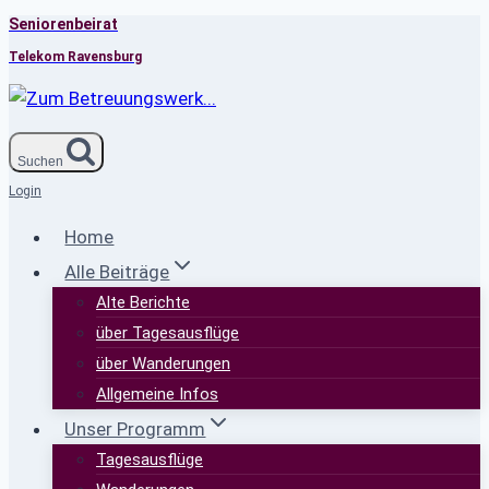
Seniorenbeirat
Zum
Inhalt
Telekom Ravensburg
springen
Suchen
Login
Home
Alle Beiträge
Alte Berichte
über Tagesausflüge
über Wanderungen
Allgemeine Infos
Unser Programm
Tagesausflüge