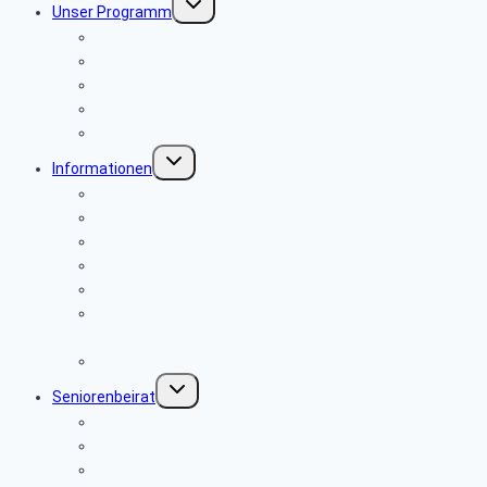
Unser Programm
umschalten
Tagesausflüge
Wanderungen
Wanderwoche
PC-Stammtisch
Andere Veranstaltungen
Untermenü
Informationen
umschalten
Alte Berichte
Seniorenkurier
Newsletter-Archiv
Bevollmächtigung PBeaKK
Pflegeberatung
Hinweise für Angehörige für den Sterbefall Stand:
01/2020
Sicher im Netz
Untermenü
Seniorenbeirat
umschalten
Mitglied werden
Seniorenbeiräte Bundesweit
Newsletter-Anmeldung