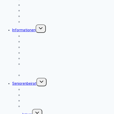
Wanderungen
Wanderwoche
PC-Stammtisch
Andere Veranstaltungen
Untermenü
Informationen
umschalten
Alte Berichte
Seniorenkurier
Newsletter-Archiv
Bevollmächtigung PBeaKK
Pflegeberatung
Hinweise für Angehörige für den Sterbefall Stand:
01/2020
Sicher im Netz
Untermenü
Seniorenbeirat
umschalten
Mitglied werden
Seniorenbeiräte Bundesweit
Newsletter-Anmeldung
Ihre Buchungen
Untermenü