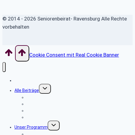
© 2014 - 2026 Seniorenbeirat- Ravensburg Alle Rechte
vorbehalten
Cookie Consent mit Real Cookie Banner
Home
Untermenü
Alle Beiträge
umschalten
Alte Berichte
über Tagesausflüge
über Wanderungen
Allgemeine Infos
Untermenü
Unser Programm
umschalten
Tagesausflüge