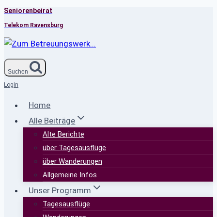
Seniorenbeirat
Zum
Inhalt
Telekom Ravensburg
springen
Suchen
Login
Home
Alle Beiträge
Alte Berichte
über Tagesausflüge
über Wanderungen
Allgemeine Infos
Unser Programm
Tagesausflüge