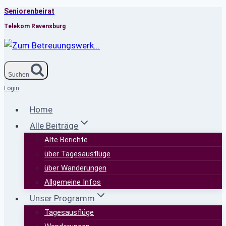
Seniorenbeirat
Zum
Inhalt
Telekom Ravensburg
springen
Suchen
Login
Home
Alle Beiträge
Alte Berichte
über Tagesausflüge
über Wanderungen
Allgemeine Infos
Unser Programm
Tagesausflüge