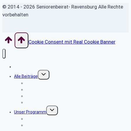
© 2014 - 2026 Seniorenbeirat- Ravensburg Alle Rechte
vorbehalten
Cookie Consent mit Real Cookie Banner
Home
Untermenü
Alle Beiträge
umschalten
Alte Berichte
über Tagesausflüge
über Wanderungen
Allgemeine Infos
Untermenü
Unser Programm
umschalten
Tagesausflüge
Wanderungen