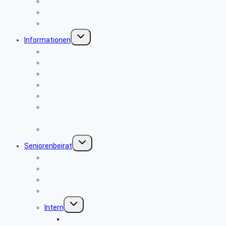
Wanderwoche
PC-Stammtisch
Andere Veranstaltungen
Untermenü
Informationen
umschalten
Alte Berichte
Seniorenkurier
Newsletter-Archiv
Bevollmächtigung PBeaKK
Pflegeberatung
Hinweise für Angehörige für den Sterbefall Stand:
01/2020
Sicher im Netz
Untermenü
Seniorenbeirat
umschalten
Mitglied werden
Seniorenbeiräte Bundesweit
Newsletter-Anmeldung
Ihre Buchungen
Untermenü
Intern
umschalten
Mitglieder