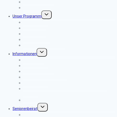
über Wanderungen
Allgemeine Infos
Untermenü
Unser Programm
umschalten
Tagesausflüge
Wanderungen
Wanderwoche
PC-Stammtisch
Andere Veranstaltungen
Untermenü
Informationen
umschalten
Alte Berichte
Seniorenkurier
Newsletter-Archiv
Bevollmächtigung PBeaKK
Pflegeberatung
Hinweise für Angehörige für den Sterbefall Stand:
01/2020
Sicher im Netz
Untermenü
Seniorenbeirat
umschalten
Mitglied werden