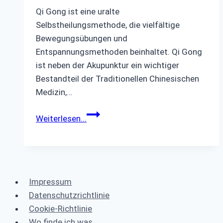
Qi Gong ist eine uralte
Selbstheilungsmethode, die vielfältige
Bewegungsübungen und
Entspannungsmethoden beinhaltet. Qi Gong
ist neben der Akupunktur ein wichtiger
Bestandteil der Traditionellen Chinesischen
Medizin,…
Neues
Weiterlesen...
Angebot
für
Sie
Qi
Gong
Impressum
–
Datenschutzrichtlinie
eine
Cookie-Richtlinie
uralte
Wo finde ich was