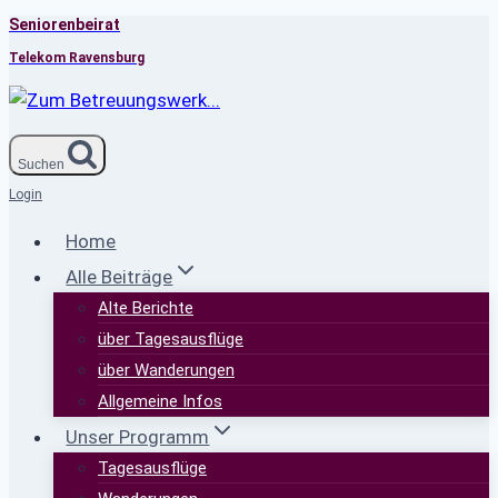
Seniorenbeirat
Zum
Inhalt
Telekom Ravensburg
springen
Suchen
Login
Home
Alle Beiträge
Alte Berichte
über Tagesausflüge
über Wanderungen
Allgemeine Infos
Unser Programm
Tagesausflüge