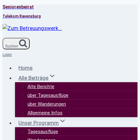
Seniorenbeirat
Zum
Inhalt
Telekom Ravensburg
springen
Suchen
Login
Home
Alle Beiträge
Alte Berichte
über Tagesausflüge
über Wanderungen
Allgemeine Infos
Unser Programm
Tagesausflüge