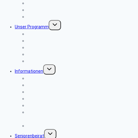
über Tagesausflüge
über Wanderungen
Allgemeine Infos
Untermenü
Unser Programm
umschalten
Tagesausflüge
Wanderungen
Wanderwoche
PC-Stammtisch
Andere Veranstaltungen
Untermenü
Informationen
umschalten
Alte Berichte
Seniorenkurier
Newsletter-Archiv
Bevollmächtigung PBeaKK
Pflegeberatung
Hinweise für Angehörige für den Sterbefall Stand:
01/2020
Sicher im Netz
Untermenü
Seniorenbeirat
umschalten